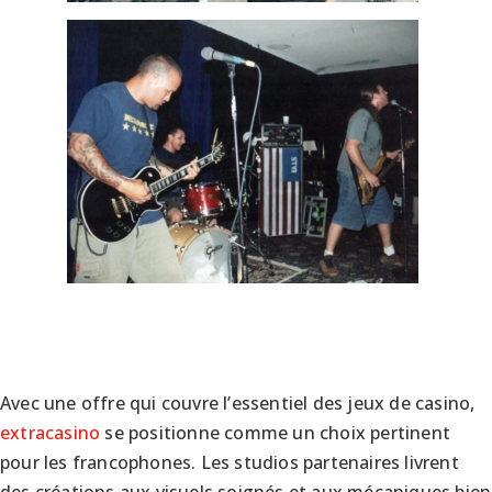
Avec une offre qui couvre l’essentiel des jeux de casino,
extracasino
se positionne comme un choix pertinent
pour les francophones. Les studios partenaires livrent
des créations aux visuels soignés et aux mécaniques bien